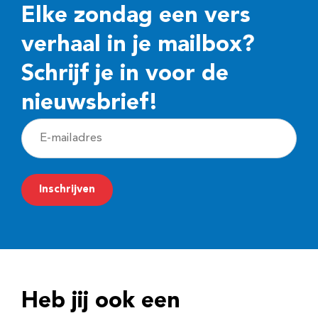
Elke zondag een vers
verhaal in je mailbox?
Schrijf je in voor de
nieuwsbrief!
E
-
m
Inschrijven
a
i
l
a
d
Heb jij ook een
r