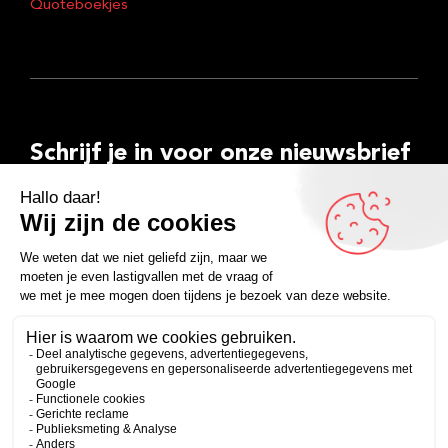
Quoteboekjes
Schrijf je in voor onze nieuwsbrief
E-
mailadres
Inschrijven
Facebook
Instagram
LinkedIn
YouTube
Spotify
Copyright 2026
Algemene voorwaarden