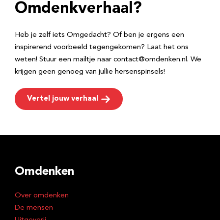
e
Omdenkverhaal?
s
Heb je zelf iets Omgedacht? Of ben je ergens een
inspirerend voorbeeld tegengekomen? Laat het ons
weten! Stuur een mailtje naar contact@omdenken.nl. We
krijgen geen genoeg van jullie hersenspinsels!
Vertel jouw verhaal
Omdenken
Over omdenken
De mensen