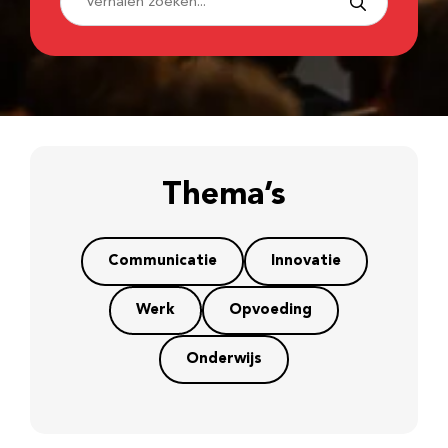
Thema’s
Communicatie
Innovatie
Werk
Opvoeding
Onderwijs