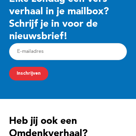
verhaal in je mailbox?
Schrijf je in voor de
nieuwsbrief!
E
-
m
Inschrijven
a
i
l
a
d
Heb jij ook een
r
e
Omdenkverhaal?