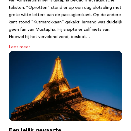
van Amsterdammer Mustapha beklad met racistische
teksten. “Oprotten” stond er op een dag plotseling met
grote witte letters aan de passagierskant. Op de andere
kant stond “Kutmarokkaan” gekalkt. Iemand was duidelijk
geen fan van Mustapha. Hij snapte er zelf niets van.
Hoewel hij het vervelend vond, besloot…
Lees meer
Een lelijk gevaarte