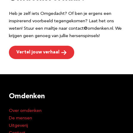
s
Heb je zelf iets Omgedacht? Of ben je ergens een
inspirerend voorbeeld tegengekomen? Laat het ons
weten! Stuur een mailtje naar contact@omdenken.nl. We
krijgen geen genoeg van jullie hersenspinsels!
Vertel jouw verhaal
Omdenken
Over omdenken
De mensen
Uitgeverij