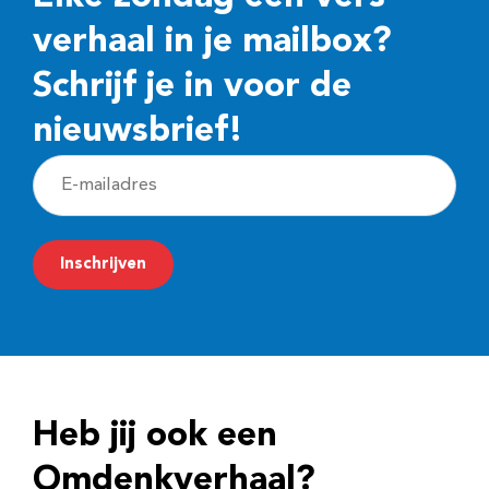
verhaal in je mailbox?
Schrijf je in voor de
nieuwsbrief!
E
-
m
Inschrijven
a
i
l
a
d
Heb jij ook een
r
e
Omdenkverhaal?