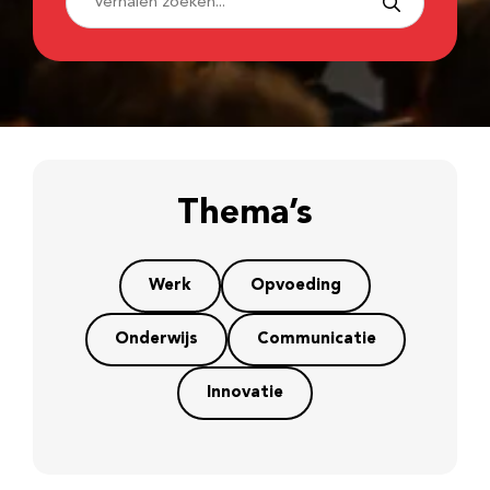
Thema’s
Werk
Opvoeding
Onderwijs
Communicatie
Innovatie