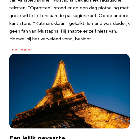
van Amsterdammer Mustapha beklad met racistische
teksten. “Oprotten” stond er op een dag plotseling met
grote witte letters aan de passagierskant. Op de andere
kant stond “Kutmarokkaan” gekalkt. Iemand was duidelijk
geen fan van Mustapha. Hij snapte er zelf niets van.
Hoewel hij het vervelend vond, besloot…
Lees meer
Een lelijk gevaarte