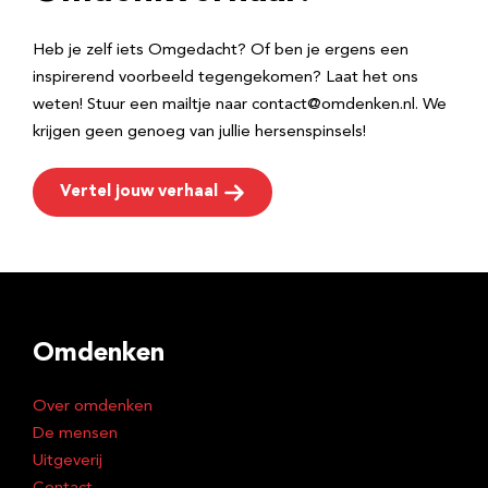
s
Heb je zelf iets Omgedacht? Of ben je ergens een
inspirerend voorbeeld tegengekomen? Laat het ons
weten! Stuur een mailtje naar contact@omdenken.nl. We
krijgen geen genoeg van jullie hersenspinsels!
Vertel jouw verhaal
Omdenken
Over omdenken
De mensen
Uitgeverij