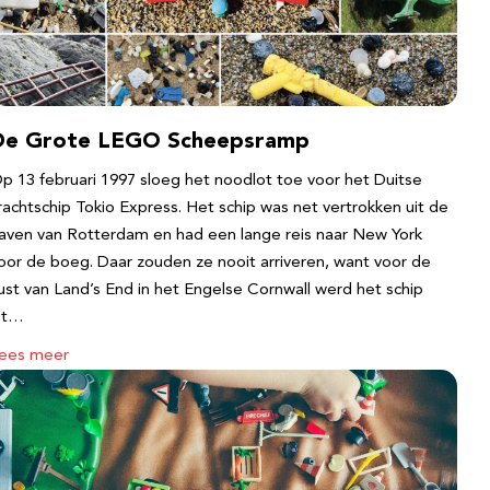
De Grote LEGO Scheepsramp
p 13 februari 1997 sloeg het noodlot toe voor het Duitse
rachtschip Tokio Express. Het schip was net vertrokken uit de
aven van Rotterdam en had een lange reis naar New York
oor de boeg. Daar zouden ze nooit arriveren, want voor de
ust van Land’s End in het Engelse Cornwall werd het schip
it…
ees meer