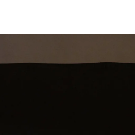
st
Theatershow
Training
Omdenkkrin