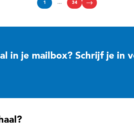
1
…
34
 in je mailbox? Schrijf je in 
haal?