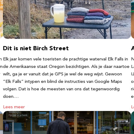
Dit is niet Birch Street
n
Elk jaar komen vele toeristen de prachtige waterval Elk Falls in
N
‘m
de Amerikaanse staat Oregon bezichtigen. Als je daar naartoe
L
r
wilt, ga je er vanuit dat je GPS je wel de weg wijst. Gewoon
I
“Elk Falls” intypen en blind de instructies van Google Maps
o
volgen. Dat is hoe de meesten van ons dat tegenwoordig
r
doen.…
e
Lees meer
L