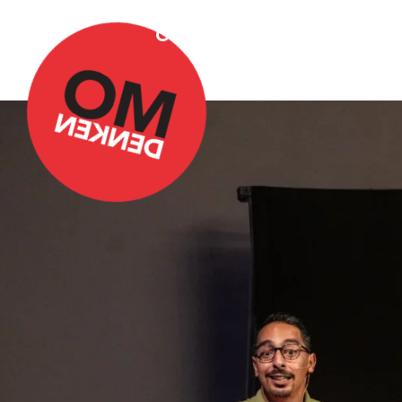
Over Omdenken
Podca