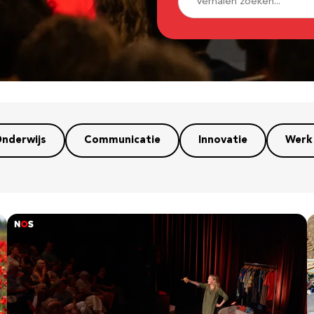
nderwijs
Communicatie
Innovatie
Werk