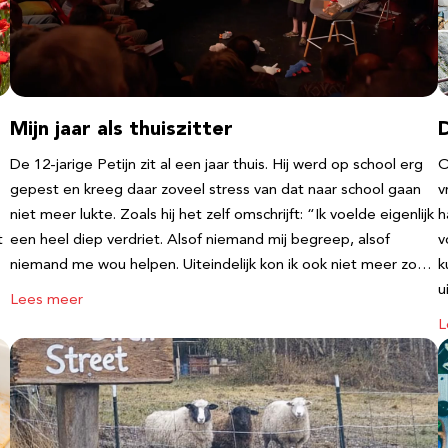
Mijn jaar als thuiszitter
De 12-jarige Petijn zit al een jaar thuis. Hij werd op school erg
O
gepest en kreeg daar zoveel stress van dat naar school gaan
v
niet meer lukte. Zoals hij het zelf omschrijft: “Ik voelde eigenlijk
h
t
een heel diep verdriet. Alsof niemand mij begreep, alsof
v
niemand me wou helpen. Uiteindelijk kon ik ook niet meer zo…
k
u
Lees meer
L