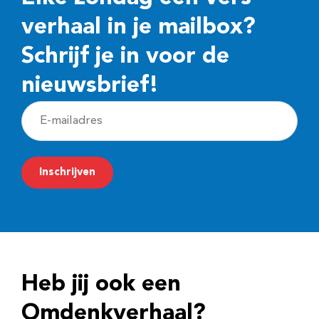
verhaal in je mailbox?
Schrijf je in voor de
nieuwsbrief!
E
-
m
Inschrijven
a
i
l
a
d
Heb jij ook een
r
e
Omdenkverhaal?