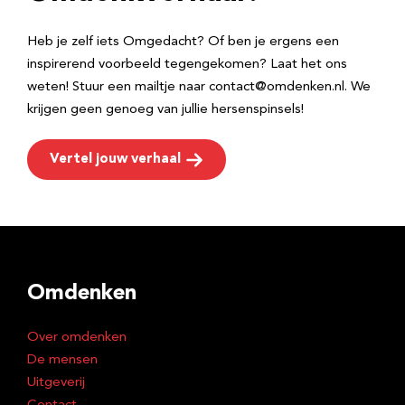
s
Heb je zelf iets Omgedacht? Of ben je ergens een
inspirerend voorbeeld tegengekomen? Laat het ons
weten! Stuur een mailtje naar contact@omdenken.nl. We
krijgen geen genoeg van jullie hersenspinsels!
Vertel jouw verhaal
Omdenken
Over omdenken
De mensen
Uitgeverij