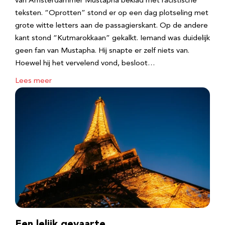
van Amsterdammer Mustapha beklad met racistische
teksten. “Oprotten” stond er op een dag plotseling met
grote witte letters aan de passagierskant. Op de andere
kant stond “Kutmarokkaan” gekalkt. Iemand was duidelijk
geen fan van Mustapha. Hij snapte er zelf niets van.
Hoewel hij het vervelend vond, besloot…
Lees meer
Een lelijk gevaarte