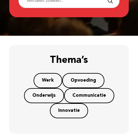
Thema’s
Werk
Opvoeding
Onderwijs
Communicatie
Innovatie