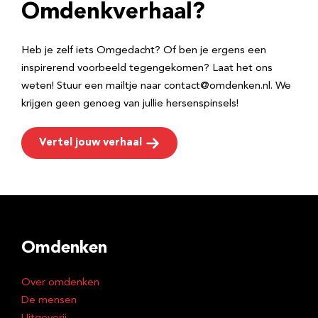
e
Omdenkverhaal?
s
Heb je zelf iets Omgedacht? Of ben je ergens een
inspirerend voorbeeld tegengekomen? Laat het ons
weten! Stuur een mailtje naar contact@omdenken.nl. We
krijgen geen genoeg van jullie hersenspinsels!
Vertel jouw verhaal
Omdenken
Over omdenken
De mensen