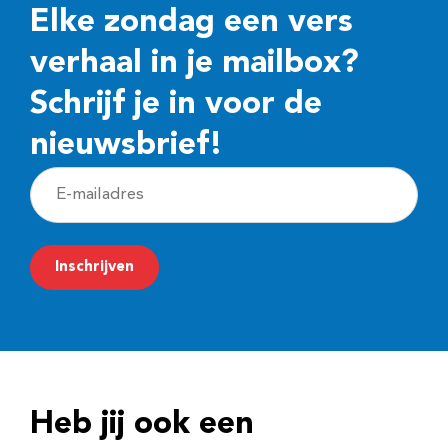
Elke zondag een vers
verhaal in je mailbox?
Schrijf je in voor de
nieuwsbrief!
E
-
m
Inschrijven
a
i
l
a
d
Heb jij ook een
r