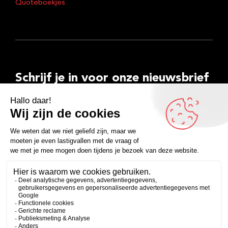
Quoteboekjes
Schrijf je in voor onze nieuwsbrief
E-
mailadres
Inschrijven
Facebook
Instagram
LinkedIn
YouTube
Spotify
Copyright 2026
Algemene voorwaarden