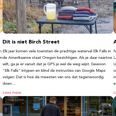
Dit is niet Birch Street
n
Elk jaar komen vele toeristen de prachtige waterval Elk Falls in
N
‘m
de Amerikaanse staat Oregon bezichtigen. Als je daar naartoe
L
r
wilt, ga je er vanuit dat je GPS je wel de weg wijst. Gewoon
I
“Elk Falls” intypen en blind de instructies van Google Maps
o
volgen. Dat is hoe de meesten van ons dat tegenwoordig
r
doen.…
e
Lees meer
L