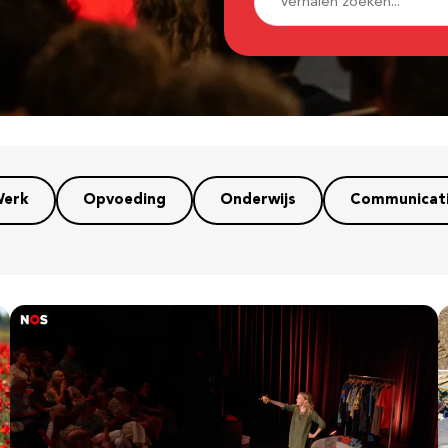
erk
Opvoeding
Onderwijs
Communicat