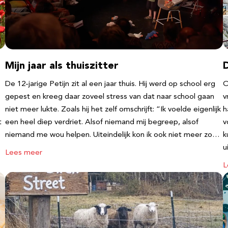
Mijn jaar als thuiszitter
De 12-jarige Petijn zit al een jaar thuis. Hij werd op school erg
O
gepest en kreeg daar zoveel stress van dat naar school gaan
v
niet meer lukte. Zoals hij het zelf omschrijft: “Ik voelde eigenlijk
h
t
een heel diep verdriet. Alsof niemand mij begreep, alsof
v
niemand me wou helpen. Uiteindelijk kon ik ook niet meer zo…
k
u
Lees meer
L