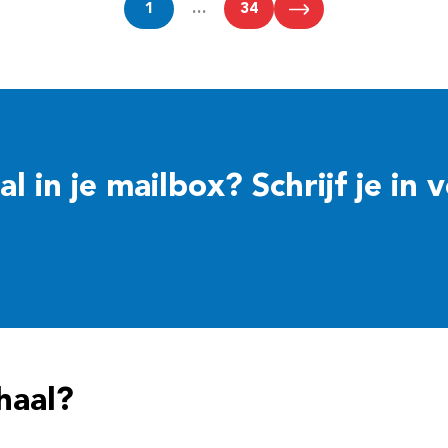
1
…
34
 in je mailbox? Schrijf je in 
haal?