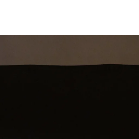
st
Theatershow
Training
Omdenkkrin