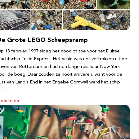
De Grote LEGO Scheepsramp
p 13 februari 1997 sloeg het noodlot toe voor het Duitse
rachtschip Tokio Express. Het schip was net vertrokken uit de
aven van Rotterdam en had een lange reis naar New York
oor de boeg. Daar zouden ze nooit arriveren, want voor de
ust van Land’s End in het Engelse Cornwall werd het schip
it…
ees meer