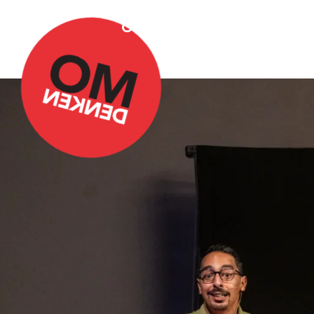
Over Omdenken
Podca