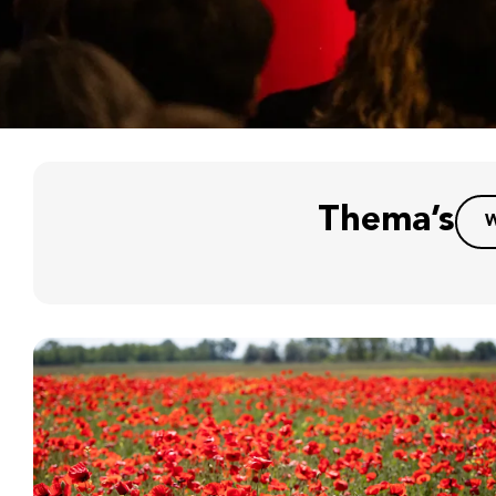
Thema’s
W