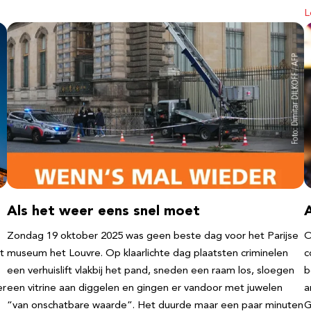
L
Als het weer eens snel moet
Zondag 19 oktober 2025 was geen beste dag voor het Parijse
O
t
museum het Louvre. Op klaarlichte dag plaatsten criminelen
c
een verhuislift vlakbij het pand, sneden een raam los, sloegen
b
er
een vitrine aan diggelen en gingen er vandoor met juwelen
a
“van onschatbare waarde”. Het duurde maar een paar minuten
G