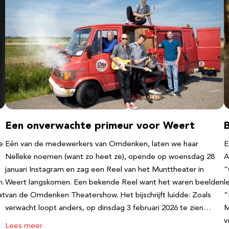
Een onverwachte primeur voor Weert
e
Eén van de medewerkers van Omdenken, laten we haar
E
Nelleke noemen (want zo heet ze), opende op woensdag 28
A
januari Instagram en zag een Reel van het Munttheater in
“
n.
Weert langskomen. Een bekende Reel want het waren beelden
l
at
van de Omdenken Theatershow. Het bijschrijft luidde: Zoals
“
verwacht loopt anders, op dinsdag 3 februari 2026 te zien…
M
v
Lees meer