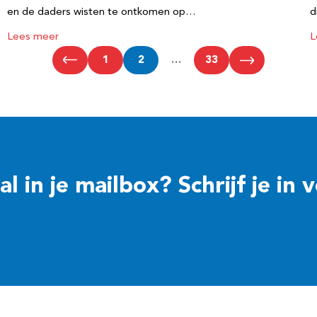
en de daders wisten te ontkomen op…
d
Lees meer
L
1
2
…
33
 in je mailbox? Schrijf je in 