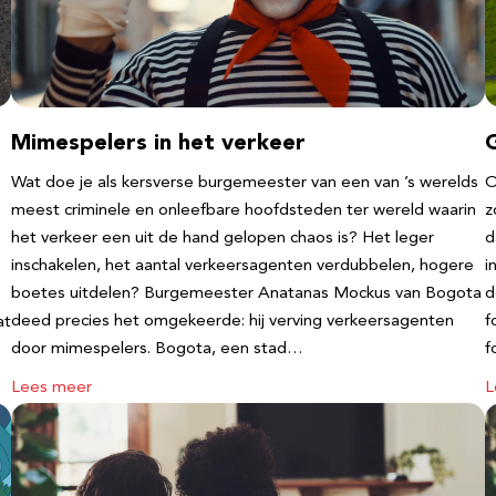
Mimespelers in het verkeer
Wat doe je als kersverse burgemeester van een van ’s werelds
O
meest criminele en onleefbare hoofdsteden ter wereld waarin
z
het verkeer een uit de hand gelopen chaos is? Het leger
d
inschakelen, het aantal verkeersagenten verdubbelen, hogere
i
boetes uitdelen? Burgemeester Anatanas Mockus van Bogota
d
deed precies het omgekeerde: hij verving verkeersagenten
f
at
door mimespelers. Bogota, een stad…
f
Lees meer
L