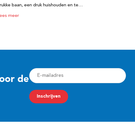
rukke baan, een druk huishouden en te…
ees meer
E
voor de
-
m
Inschrijven
a
i
l
a