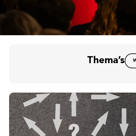
Thema’s
W