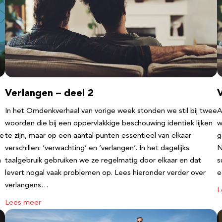
Verlangen – deel 2
V
In het Omdenkverhaal van vorige week stonden we stil bij twee
A
woorden die bij een oppervlakkige beschouwing identiek lijken
w
te
te zijn, maar op een aantal punten essentieel van elkaar
g
verschillen: ‘verwachting’ en ‘verlangen’. In het dagelijks
N
n
taalgebruik gebruiken we ze regelmatig door elkaar en dat
s
levert nogal vaak problemen op. Lees hieronder verder over
e
verlangens…
L
Lees meer