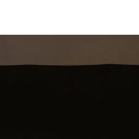
st
Theatershow
Training
Omdenkkrin