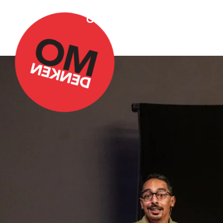
Over Omdenken
Podca