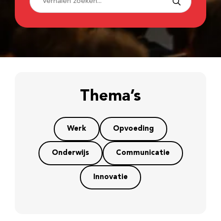
Thema’s
Werk
Opvoeding
Onderwijs
Communicatie
Innovatie