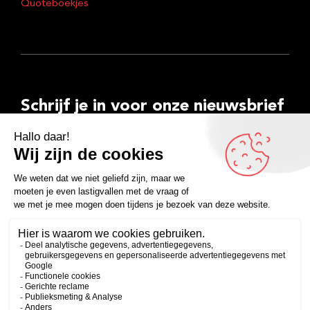
Quoteboekjes
Schrijf je in voor onze nieuwsbrief
E-
mailadres
Inschrijven
Facebook
Instagram
LinkedIn
YouTube
Spotify
Copyright 2026
Algemene voorwaarden