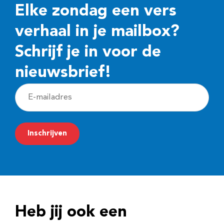
Elke zondag een vers
verhaal in je mailbox?
Schrijf je in voor de
nieuwsbrief!
E
-
m
Inschrijven
a
i
l
a
d
Heb jij ook een
r