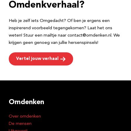
e
Omdenkverhaal?
s
Heb je zelf iets Omgedacht? Of ben je ergens een
inspirerend voorbeeld tegengekomen? Laat het ons
weten! Stuur een mailtje naar contact@omdenken.nl. We
krijgen geen genoeg van jullie hersenspinsels!
Vertel jouw verhaal
Omdenken
Over omdenken
De mensen