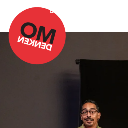
Over Omdenken
Podca