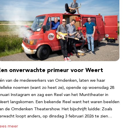
Een onverwachte primeur voor Weert
én van de medewerkers van Omdenken, laten we haar
elleke noemen (want zo heet ze), opende op woensdag 28
anuari Instagram en zag een Reel van het Munttheater in
eert langskomen. Een bekende Reel want het waren beelden
an de Omdenken Theatershow. Het bijschrijft luidde: Zoals
erwacht loopt anders, op dinsdag 3 februari 2026 te zien…
ees meer