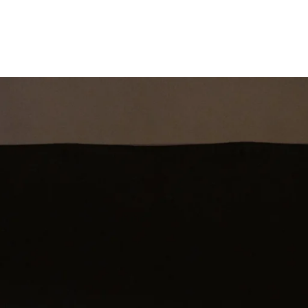
st
Theatershow
Training
Omdenkkrin