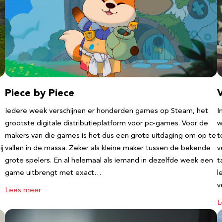
Piece by Piece
V
Iedere week verschijnen er honderden games op Steam, het
I
grootste digitale distributieplatform voor pc-games. Voor de
w
makers van die games is het dus een grote uitdaging om op te
t
ij
vallen in de massa. Zeker als kleine maker tussen de bekende
v
grote spelers. En al helemaal als iemand in dezelfde week een
t
game uitbrengt met exact…
l
v
Lees meer
L