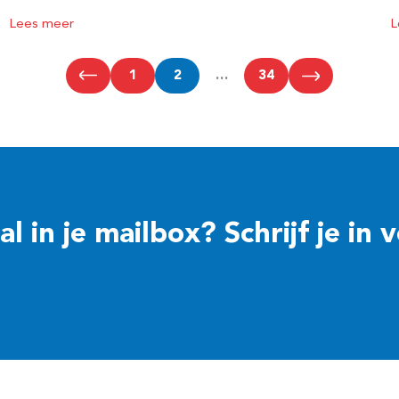
Lees meer
L
1
2
…
34
 in je mailbox? Schrijf je in 