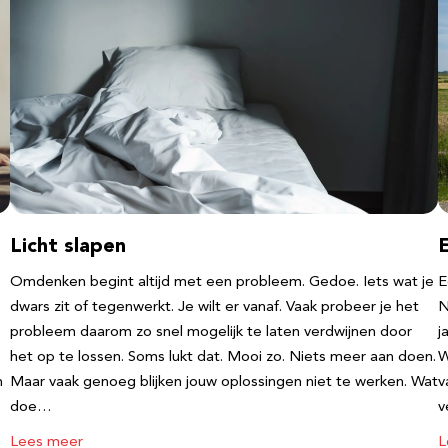
Licht slapen
Omdenken begint altijd met een probleem. Gedoe. Iets wat je
E
dwars zit of tegenwerkt. Je wilt er vanaf. Vaak probeer je het
N
probleem daarom zo snel mogelijk te laten verdwijnen door
j
e
het op te lossen. Soms lukt dat. Mooi zo. Niets meer aan doen.
W
n
Maar vaak genoeg blijken jouw oplossingen niet te werken. Wat
v
doe…
v
Lees meer
L