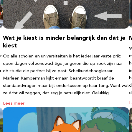
Wat je kiest is minder belangrijk dan dát je
kiest
W
en
m
Op alle scholen en universiteiten is het ieder jaar vaste prik:
h
open dagen vol zenuwachtige jongeren die op zoek zijn naar
r
i
dé studie die perfect bij ze past. Scheikundehoogleraar
b
Marleen Kamperman kijkt ernaar, beantwoordt braaf de
d
standaardvragen maar bijt ondertussen op haar tong. Want wat
d
ze écht wil zeggen, dat zeg je natuurlijk niet. Gelukkig…
L
Lees meer