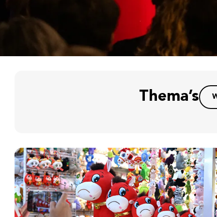
Thema’s
W