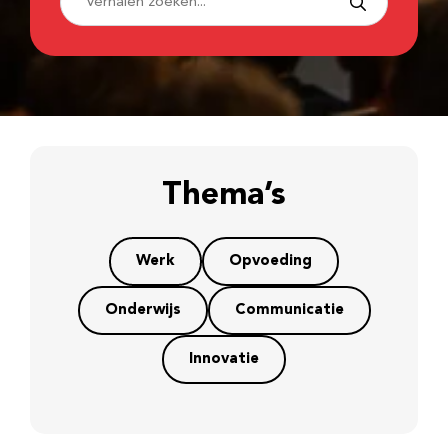
Thema’s
Werk
Opvoeding
Onderwijs
Communicatie
Innovatie