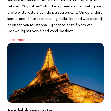
van Amsterdammer Mustapha beklad met racistische
teksten. “Oprotten” stond er op een dag plotseling met
grote witte letters aan de passagierskant. Op de andere
kant stond “Kutmarokkaan” gekalkt. Iemand was duidelijk
geen fan van Mustapha. Hij snapte er zelf niets van.
Hoewel hij het vervelend vond, besloot…
Lees meer
Een lelijk gevaarte