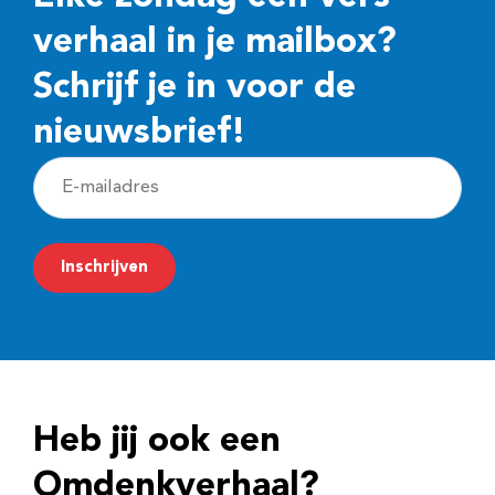
verhaal in je mailbox?
Schrijf je in voor de
nieuwsbrief!
E
-
m
Inschrijven
a
i
l
a
d
Heb jij ook een
r
e
Omdenkverhaal?