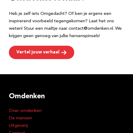
s
Heb je zelf iets Omgedacht? Of ben je ergens een
inspirerend voorbeeld tegengekomen? Laat het ons
weten! Stuur een mailtje naar contact@omdenken.nl. We
krijgen geen genoeg van jullie hersenspinsels!
Vertel jouw verhaal
Omdenken
Over omdenken
De mensen
Uitgeverij