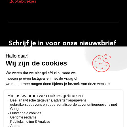
Quoteboekjes
Schrijf je in voor onze nieuwsbrief
E-
mailadres
Inschrijven
Facebook
Instagram
LinkedIn
YouTube
Spotify
Copyright 2026
Algemene voorwaarden