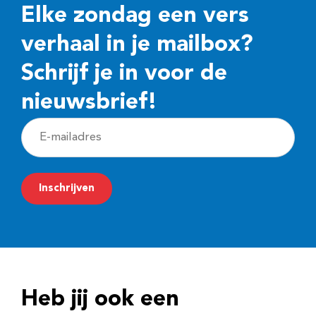
Elke zondag een vers
verhaal in je mailbox?
Schrijf je in voor de
nieuwsbrief!
E
-
m
Inschrijven
a
i
l
a
d
Heb jij ook een
r