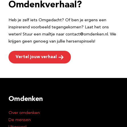
e
Omdenkverhaal?
s
Heb je zelf iets Omgedacht? Of ben je ergens een
inspirerend voorbeeld tegengekomen? Laat het ons
weten! Stuur een mailtje naar contact@omdenken.nl. We
krijgen geen genoeg van jullie hersenspinsels!
Vertel jouw verhaal
Omdenken
Over omdenken
De mensen