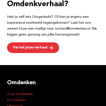
e
Omdenkverhaal?
s
Heb je zelf iets Omgedacht? Of ben je ergens een
inspirerend voorbeeld tegengekomen? Laat het ons
weten! Stuur een mailtje naar contact@omdenken.nl. We
krijgen geen genoeg van jullie hersenspinsels!
Vertel jouw verhaal
Omdenken
Over omdenken
De mensen