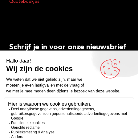
Quoteboekjes
Schrijf je in voor onze nieuwsbrief
E-
mailadres
Inschrijven
Facebook
Instagram
LinkedIn
YouTube
Spotify
Copyright 2026
Algemene voorwaarden