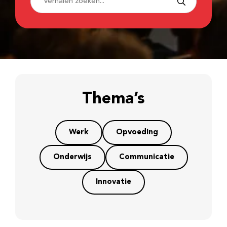
Thema’s
Werk
Opvoeding
Onderwijs
Communicatie
Innovatie