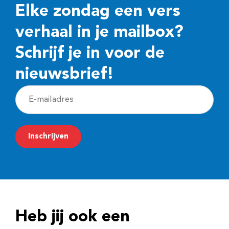
Elke zondag een vers
verhaal in je mailbox?
Schrijf je in voor de
nieuwsbrief!
E
-
m
Inschrijven
a
i
l
a
d
Heb jij ook een
r