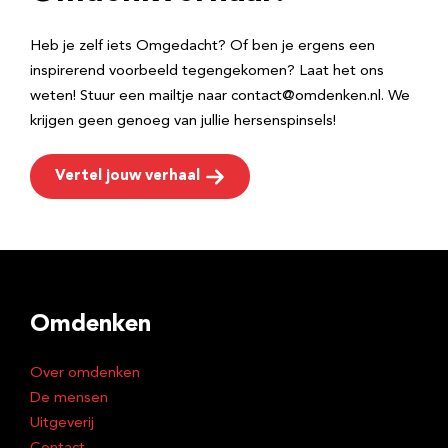
s
Heb je zelf iets Omgedacht? Of ben je ergens een
inspirerend voorbeeld tegengekomen? Laat het ons
weten! Stuur een mailtje naar contact@omdenken.nl. We
krijgen geen genoeg van jullie hersenspinsels!
Vertel jouw verhaal
Omdenken
Over omdenken
De mensen
Uitgeverij