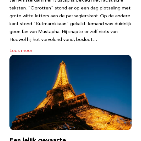
van Amsterdammer Mustapha beklad met racistische
teksten. “Oprotten” stond er op een dag plotseling met
grote witte letters aan de passagierskant. Op de andere
kant stond “Kutmarokkaan” gekalkt. Iemand was duidelijk
geen fan van Mustapha. Hij snapte er zelf niets van.
Hoewel hij het vervelend vond, besloot…
Lees meer
Een lelijk gevaarte