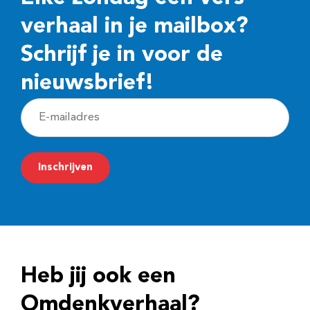
verhaal in je mailbox?
Schrijf je in voor de
nieuwsbrief!
E
-
m
Inschrijven
a
i
l
a
d
Heb jij ook een
r
e
Omdenkverhaal?