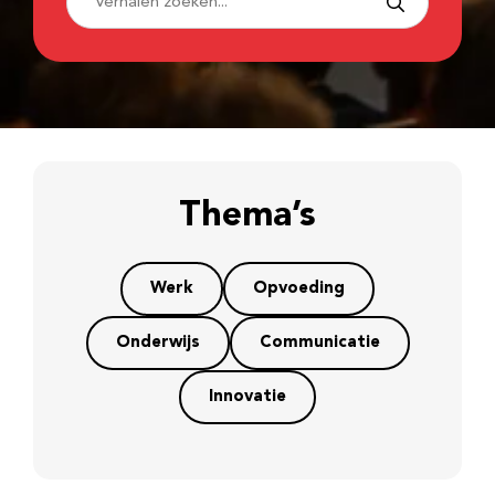
Thema’s
Werk
Opvoeding
Onderwijs
Communicatie
Innovatie