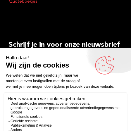
Quoteboekjes
Schrijf je in voor onze nieuwsbrief
E-
mailadres
Inschrijven
Facebook
Instagram
LinkedIn
YouTube
Spotify
Copyright 2026
Algemene voorwaarden