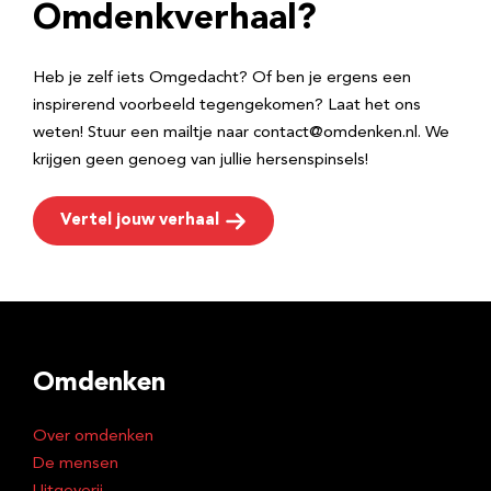
e
Omdenkverhaal?
s
Heb je zelf iets Omgedacht? Of ben je ergens een
inspirerend voorbeeld tegengekomen? Laat het ons
weten! Stuur een mailtje naar contact@omdenken.nl. We
krijgen geen genoeg van jullie hersenspinsels!
Vertel jouw verhaal
Omdenken
Over omdenken
De mensen