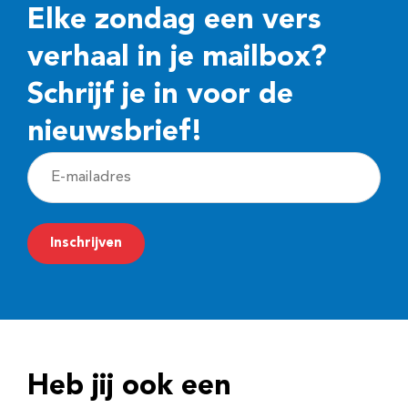
Elke zondag een vers
verhaal in je mailbox?
Schrijf je in voor de
nieuwsbrief!
E
-
m
Inschrijven
a
i
l
a
d
Heb jij ook een
r