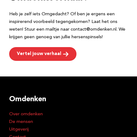
s
Heb je zelf iets Omgedacht? Of ben je ergens een
inspirerend voorbeeld tegengekomen? Laat het ons
weten! Stuur een mailtje naar contact@omdenken.nl. We
krijgen geen genoeg van jullie hersenspinsels!
Vertel jouw verhaal
Omdenken
Over omdenken
De mensen
Uitgeverij