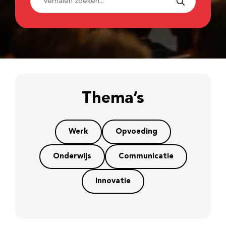
Thema’s
Werk
Opvoeding
Onderwijs
Communicatie
Innovatie