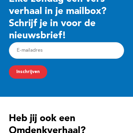
verhaal in je mailbox?
Schrijf je in voor de
nieuwsbrief!
E
-
m
Inschrijven
a
i
l
a
d
Heb jij ook een
r
e
Omdenkverhaal?