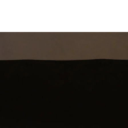
st
Theatershow
Training
Omdenkkrin