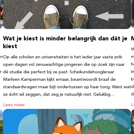
Wat je kiest is minder belangrijk dan dát je
kiest
W
en
m
Op alle scholen en universiteiten is het ieder jaar vaste prik:
h
open dagen vol zenuwachtige jongeren die op zoek zijn naar
r
i
dé studie die perfect bij ze past. Scheikundehoogleraar
b
Marleen Kamperman kijkt ernaar, beantwoordt braaf de
d
standaardvragen maar bijt ondertussen op haar tong. Want wat
d
ze écht wil zeggen, dat zeg je natuurlijk niet. Gelukkig…
L
Lees meer