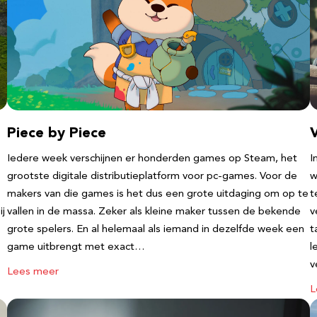
Piece by Piece
V
Iedere week verschijnen er honderden games op Steam, het
I
grootste digitale distributieplatform voor pc-games. Voor de
w
makers van die games is het dus een grote uitdaging om op te
t
ij
vallen in de massa. Zeker als kleine maker tussen de bekende
v
grote spelers. En al helemaal als iemand in dezelfde week een
t
game uitbrengt met exact…
l
v
Lees meer
L