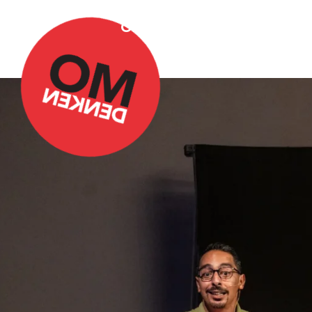
Over Omdenken
Podca