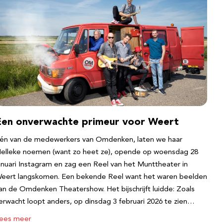
Een onverwachte primeur voor Weert
én van de medewerkers van Omdenken, laten we haar
elleke noemen (want zo heet ze), opende op woensdag 28
anuari Instagram en zag een Reel van het Munttheater in
eert langskomen. Een bekende Reel want het waren beelden
an de Omdenken Theatershow. Het bijschrijft luidde: Zoals
erwacht loopt anders, op dinsdag 3 februari 2026 te zien…
ees meer