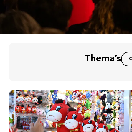
Thema’s
O