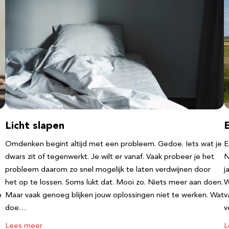
Licht slapen
Omdenken begint altijd met een probleem. Gedoe. Iets wat je
E
dwars zit of tegenwerkt. Je wilt er vanaf. Vaak probeer je het
N
probleem daarom zo snel mogelijk te laten verdwijnen door
j
e
het op te lossen. Soms lukt dat. Mooi zo. Niets meer aan doen.
W
n
Maar vaak genoeg blijken jouw oplossingen niet te werken. Wat
v
doe…
v
Lees meer
L