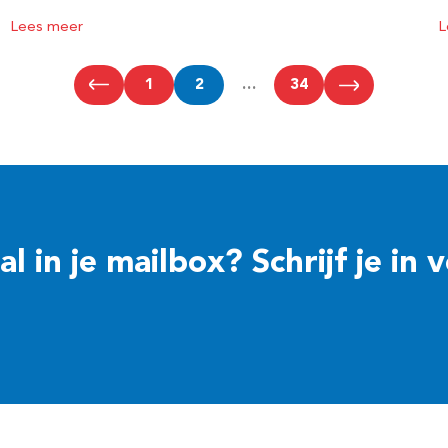
Lees meer
L
1
2
…
34
 in je mailbox? Schrijf je in 