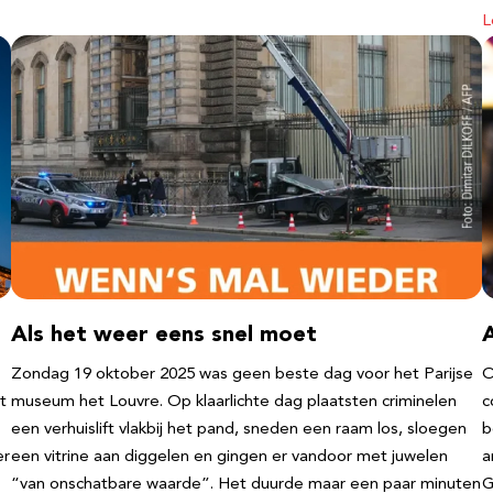
L
Als het weer eens snel moet
Zondag 19 oktober 2025 was geen beste dag voor het Parijse
O
t
museum het Louvre. Op klaarlichte dag plaatsten criminelen
c
een verhuislift vlakbij het pand, sneden een raam los, sloegen
b
er
een vitrine aan diggelen en gingen er vandoor met juwelen
a
“van onschatbare waarde”. Het duurde maar een paar minuten
G