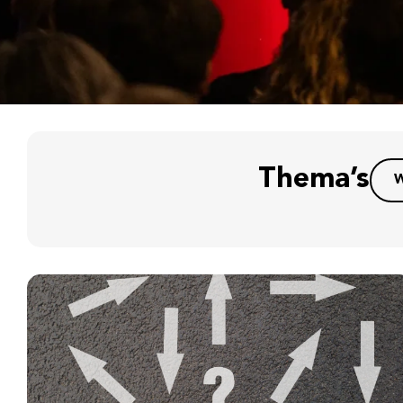
Thema’s
W