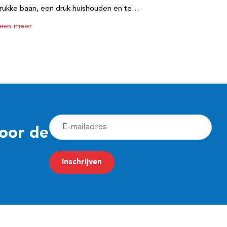
rukke baan, een druk huishouden en te…
ees meer
E
voor de
-
m
Inschrijven
a
i
l
a