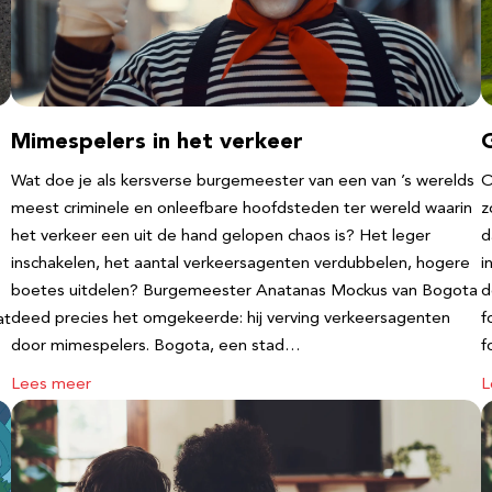
Mimespelers in het verkeer
Wat doe je als kersverse burgemeester van een van ’s werelds
O
meest criminele en onleefbare hoofdsteden ter wereld waarin
z
het verkeer een uit de hand gelopen chaos is? Het leger
d
inschakelen, het aantal verkeersagenten verdubbelen, hogere
i
boetes uitdelen? Burgemeester Anatanas Mockus van Bogota
d
deed precies het omgekeerde: hij verving verkeersagenten
f
at
door mimespelers. Bogota, een stad…
f
Lees meer
L