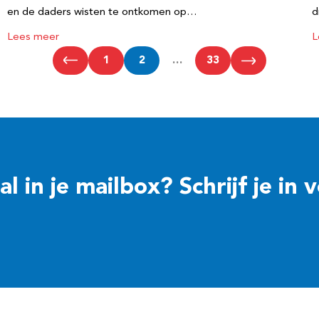
en de daders wisten te ontkomen op…
d
Lees meer
L
1
2
…
33
 in je mailbox? Schrijf je in 