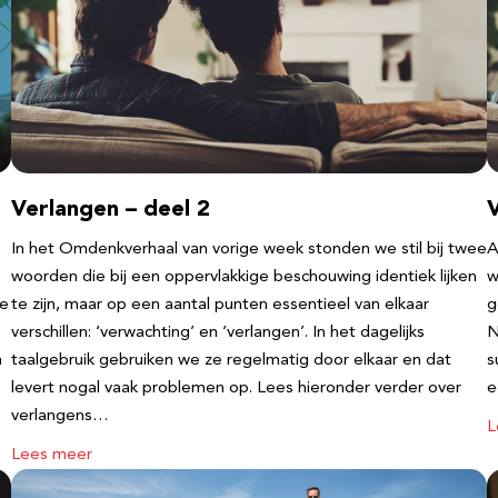
Verlangen – deel 2
V
In het Omdenkverhaal van vorige week stonden we stil bij twee
A
woorden die bij een oppervlakkige beschouwing identiek lijken
w
te
te zijn, maar op een aantal punten essentieel van elkaar
g
verschillen: ‘verwachting’ en ‘verlangen’. In het dagelijks
N
n
taalgebruik gebruiken we ze regelmatig door elkaar en dat
s
levert nogal vaak problemen op. Lees hieronder verder over
e
verlangens…
L
Lees meer