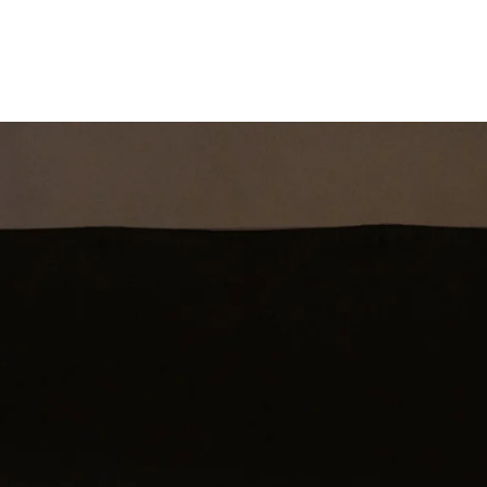
st
Theatershow
Training
Omdenkkrin