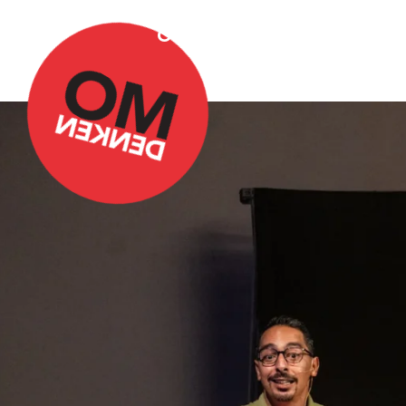
Over Omdenken
Podca