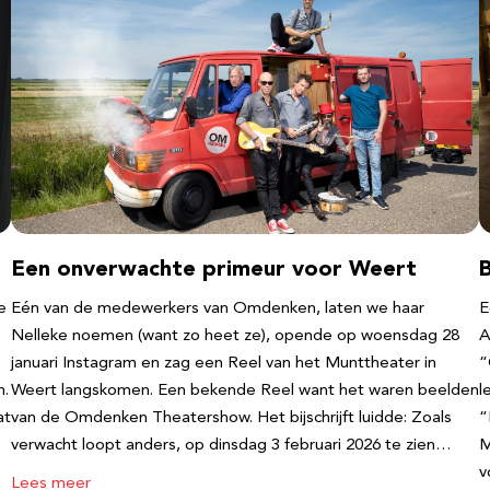
Een onverwachte primeur voor Weert
e
Eén van de medewerkers van Omdenken, laten we haar
E
Nelleke noemen (want zo heet ze), opende op woensdag 28
A
januari Instagram en zag een Reel van het Munttheater in
“
n.
Weert langskomen. Een bekende Reel want het waren beelden
l
at
van de Omdenken Theatershow. Het bijschrijft luidde: Zoals
“
verwacht loopt anders, op dinsdag 3 februari 2026 te zien…
M
v
Lees meer