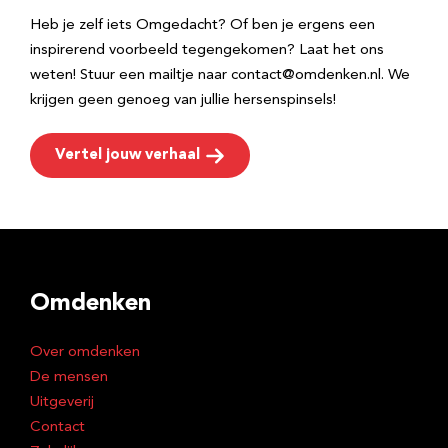
Heb je zelf iets Omgedacht? Of ben je ergens een
inspirerend voorbeeld tegengekomen? Laat het ons
weten! Stuur een mailtje naar contact@omdenken.nl. We
krijgen geen genoeg van jullie hersenspinsels!
Vertel jouw verhaal
Omdenken
Over omdenken
De mensen
Uitgeverij
Contact