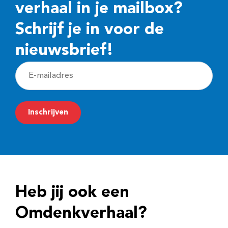
verhaal in je mailbox?
Schrijf je in voor de
nieuwsbrief!
E
-
m
Inschrijven
a
i
l
a
d
Heb jij ook een
r
e
Omdenkverhaal?
s