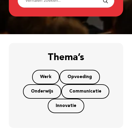
Thema’s
Werk
Opvoeding
Onderwijs
Communicatie
Innovatie