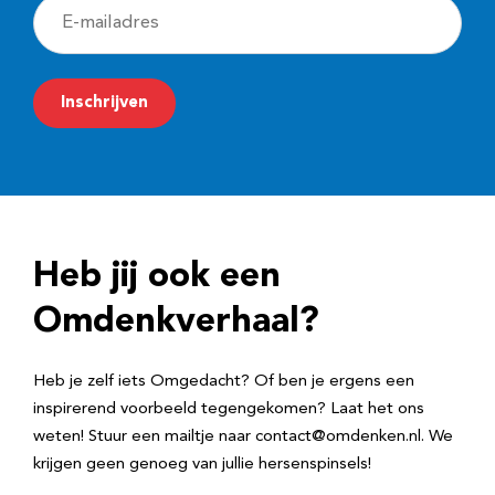
E
-
m
Inschrijven
a
i
l
a
d
Heb jij ook een
r
e
Omdenkverhaal?
s
Heb je zelf iets Omgedacht? Of ben je ergens een
inspirerend voorbeeld tegengekomen? Laat het ons
weten! Stuur een mailtje naar contact@omdenken.nl. We
krijgen geen genoeg van jullie hersenspinsels!