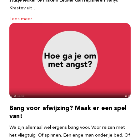
stukje leuker te maken! Leuker dan repareren Vanyu
Krastev uit…
Lees meer
Bang voor afwijzing? Maak er een spel
van!
We zijn allemaal wel ergens bang voor. Voor reizen met
het vliegtuig. Of spinnen. Een enge man onder je bed. Of