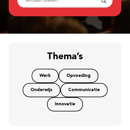
Thema’s
Werk
Opvoeding
Onderwijs
Communicatie
Innovatie