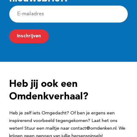
E
-
m
Inschrijven
a
i
l
a
d
Heb jij ook een
r
e
Omdenkverhaal?
s
Heb je zelf iets Omgedacht? Of ben je ergens een
inspirerend voorbeeld tegengekomen? Laat het ons
weten! Stuur een mailtje naar contact@omdenken.nl. We
krijgen geen genoeg van jullie hersenspinsels!