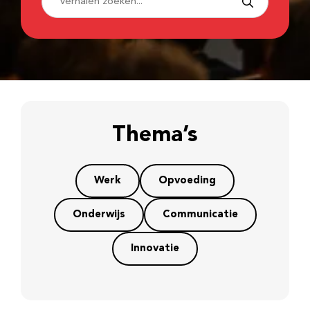
Thema’s
Werk
Opvoeding
Onderwijs
Communicatie
Innovatie