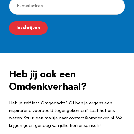
E
-
m
Inschrijven
a
i
l
a
d
Heb jij ook een
r
e
Omdenkverhaal?
s
Heb je zelf iets Omgedacht? Of ben je ergens een
inspirerend voorbeeld tegengekomen? Laat het ons
weten! Stuur een mailtje naar contact@omdenken.nl. We
krijgen geen genoeg van jullie hersenspinsels!