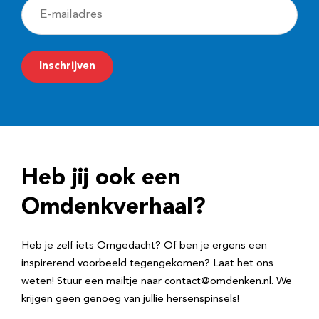
E
-
m
Inschrijven
a
i
l
a
d
Heb jij ook een
r
e
Omdenkverhaal?
s
Heb je zelf iets Omgedacht? Of ben je ergens een
inspirerend voorbeeld tegengekomen? Laat het ons
weten! Stuur een mailtje naar contact@omdenken.nl. We
krijgen geen genoeg van jullie hersenspinsels!