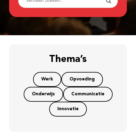
Thema’s
Werk
Opvoeding
Onderwijs
Communicatie
Innovatie