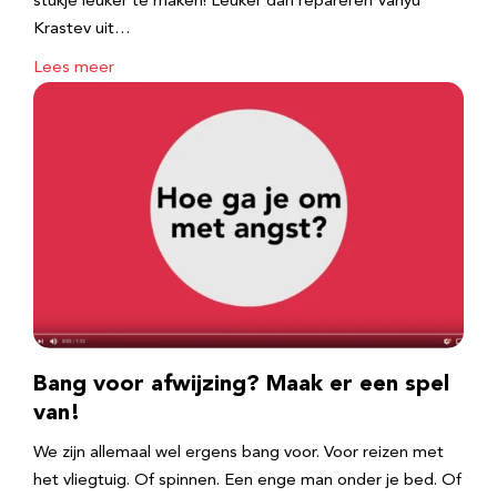
stukje leuker te maken! Leuker dan repareren Vanyu
Krastev uit…
Lees meer
Bang voor afwijzing? Maak er een spel
van!
We zijn allemaal wel ergens bang voor. Voor reizen met
het vliegtuig. Of spinnen. Een enge man onder je bed. Of