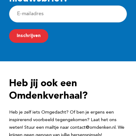
E
-
m
Inschrijven
a
i
l
a
d
Heb jij ook een
r
e
Omdenkverhaal?
s
Heb je zelf iets Omgedacht? Of ben je ergens een
inspirerend voorbeeld tegengekomen? Laat het ons
weten! Stuur een mailtje naar contact@omdenken.nl. We
krijgen geen genoeg van jullie hersenspinsels!