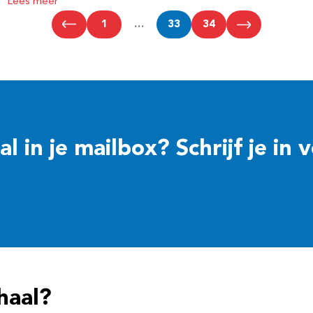
Lees meer
1
…
33
34
 in je mailbox? Schrijf je in 
haal?