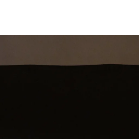
st
Theatershow
Training
Omdenkkrin