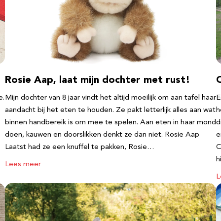
Rosie Aap, laat mijn dochter met rust!
e.
Mijn dochter van 8 jaar vindt het altijd moeilijk om aan tafel haar
E
aandacht bij het eten te houden. Ze pakt letterlijk alles aan wat
h
binnen handbereik is om mee te spelen. Aan eten in haar mond
d
doen, kauwen en doorslikken denkt ze dan niet. Rosie Aap
e
Laatst had ze een knuffel te pakken, Rosie…
C
h
Lees meer
L