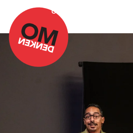
Over Omdenken
Podca