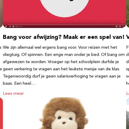
Bang voor afwijzing? Maak er een spel van!
V
s
We zijn allemaal wel ergens bang voor. Voor reizen met het
F
vliegtuig. Of spinnen. Een enge man onder je bed. Of bang om
d
afgewezen te worden. Vroeger op het schoolplein durfde je
d
te
geen verkering te vragen aan het leukste meisje van de klas.
s
Tegenwoordig durf je geen salarisverhoging te vragen aan je
s
baas. Een heel…
h
Lees meer
L