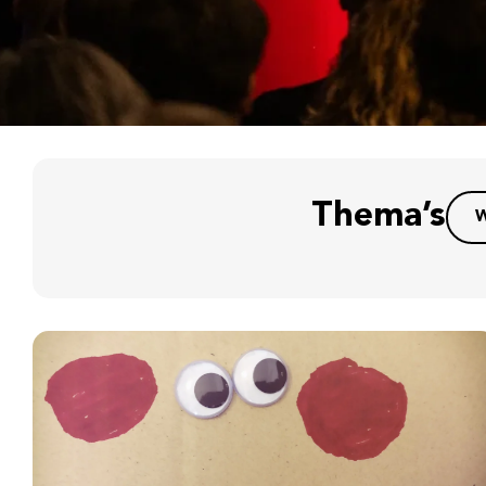
Thema’s
W