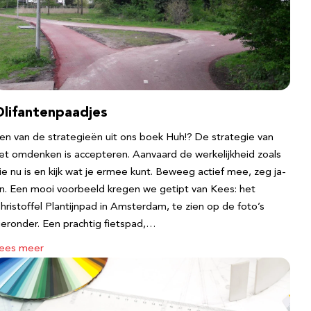
Olifantenpaadjes
en van de strategieën uit ons boek Huh!? De strategie van
et omdenken is accepteren. Aanvaard de werkelijkheid zoals
ie nu is en kijk wat je ermee kunt. Beweeg actief mee, zeg ja-
n. Een mooi voorbeeld kregen we getipt van Kees: het
hristoffel Plantijnpad in Amsterdam, te zien op de foto’s
ieronder. Een prachtig fietspad,…
ees meer