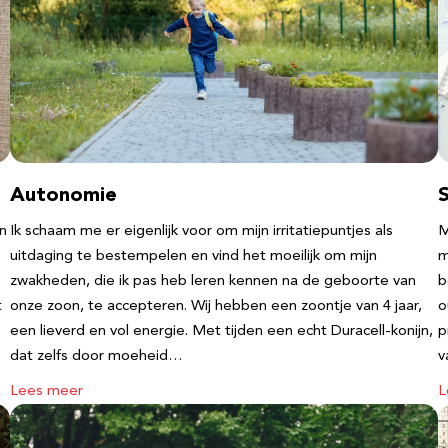
Autonomie
an
Ik schaam me er eigenlijk voor om mijn irritatiepuntjes als
M
uitdaging te bestempelen en vind het moeilijk om mijn
m
zwakheden, die ik pas heb leren kennen na de geboorte van
b
t
onze zoon, te accepteren. Wij hebben een zoontje van 4 jaar,
o
een lieverd en vol energie. Met tijden een echt Duracell-konijn,
p
dat zelfs door moeheid…
v
Lees meer
L