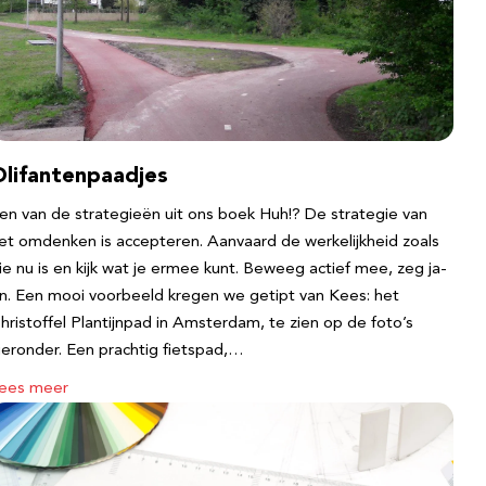
Olifantenpaadjes
en van de strategieën uit ons boek Huh!? De strategie van
et omdenken is accepteren. Aanvaard de werkelijkheid zoals
ie nu is en kijk wat je ermee kunt. Beweeg actief mee, zeg ja-
n. Een mooi voorbeeld kregen we getipt van Kees: het
hristoffel Plantijnpad in Amsterdam, te zien op de foto’s
ieronder. Een prachtig fietspad,…
ees meer