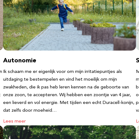
Autonomie
an
Ik schaam me er eigenlijk voor om mijn irritatiepuntjes als
M
uitdaging te bestempelen en vind het moeilijk om mijn
m
zwakheden, die ik pas heb leren kennen na de geboorte van
b
t
onze zoon, te accepteren. Wij hebben een zoontje van 4 jaar,
o
een lieverd en vol energie. Met tijden een echt Duracell-konijn,
p
dat zelfs door moeheid…
v
Lees meer
L