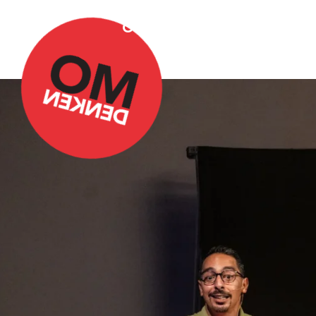
Over Omdenken
Podca