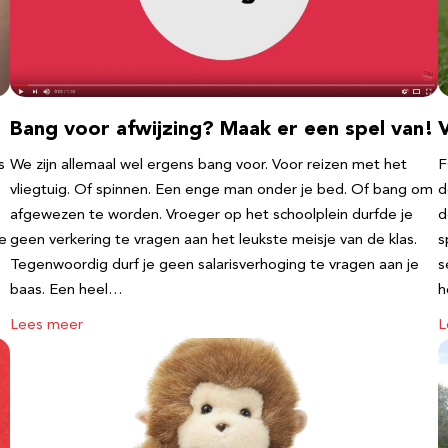
Bang voor afwijzing? Maak er een spel van!
V
s
We zijn allemaal wel ergens bang voor. Voor reizen met het
F
vliegtuig. Of spinnen. Een enge man onder je bed. Of bang om
d
afgewezen te worden. Vroeger op het schoolplein durfde je
d
te
geen verkering te vragen aan het leukste meisje van de klas.
s
Tegenwoordig durf je geen salarisverhoging te vragen aan je
s
baas. Een heel…
h
Lees meer
L