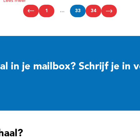
Lees meer
1
…
33
34
 in je mailbox? Schrijf je in 
haal?