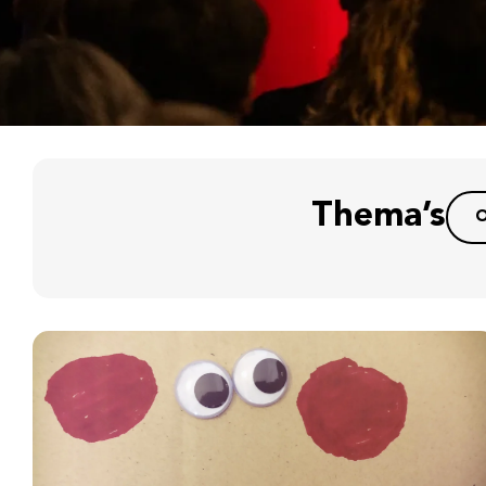
Thema’s
O