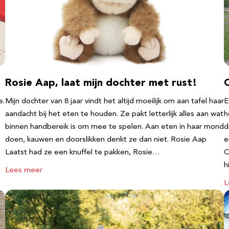
Rosie Aap, laat mijn dochter met rust!
e.
Mijn dochter van 8 jaar vindt het altijd moeilijk om aan tafel haar
E
aandacht bij het eten te houden. Ze pakt letterlijk alles aan wat
h
binnen handbereik is om mee te spelen. Aan eten in haar mond
d
doen, kauwen en doorslikken denkt ze dan niet. Rosie Aap
e
Laatst had ze een knuffel te pakken, Rosie…
C
h
Lees meer
L