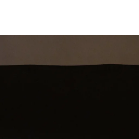
st
Theatershow
Training
Omdenkkrin