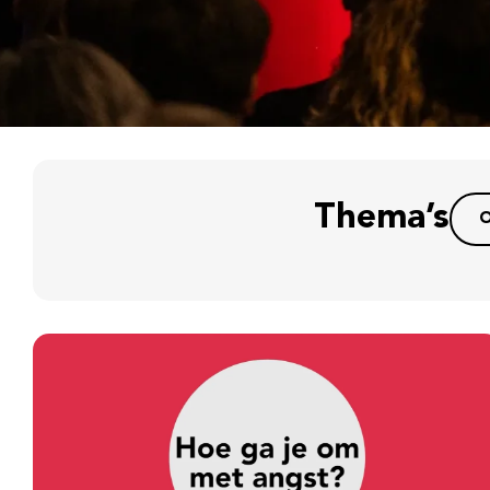
Thema’s
O