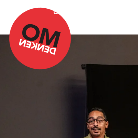
Over Omdenken
Podca