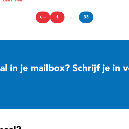
Lees meer
1
…
33
 in je mailbox? Schrijf je in 