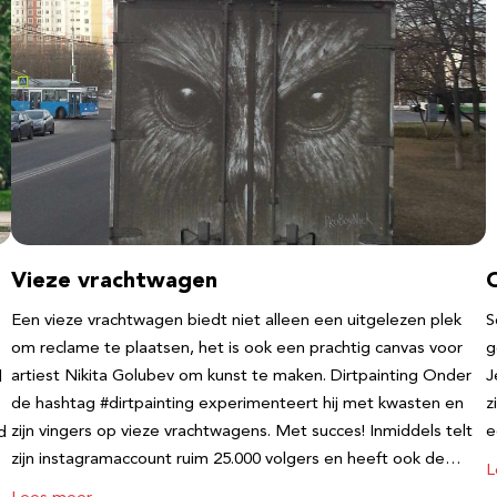
Vieze vrachtwagen
Een vieze vrachtwagen biedt niet alleen een uitgelezen plek
S
om reclame te plaatsen, het is ook een prachtig canvas voor
g
artiest Nikita Golubev om kunst te maken. Dirtpainting Onder
J
l
de hashtag #dirtpainting experimenteert hij met kwasten en
z
zijn vingers op vieze vrachtwagens. Met succes! Inmiddels telt
e
d
zijn instagramaccount ruim 25.000 volgers en heeft ook de…
L