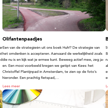
Olifantenpaadjes
ar
Een van de strategieën uit ons boek Huh!? De strategie van
S
at
het omdenken is accepteren. Aanvaard de werkelijkheid zoals
B
nd
die nu is en kijk wat je ermee kunt. Beweeg actief mee, zeg ja-
n
en. Een mooi voorbeeld kregen we getipt van Kees: het
a
Christoffel Plantijnpad in Amsterdam, te zien op de foto’s
e
hieronder. Een prachtig fietspad,…
Lees meer
L