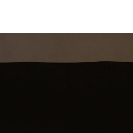
st
Theatershow
Training
Omdenkkrin