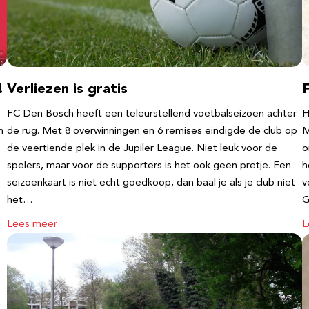
!
Verliezen is gratis
FC Den Bosch heeft een teleurstellend voetbalseizoen achter
H
m
de rug. Met 8 overwinningen en 6 remises eindigde de club op
M
de veertiende plek in de Jupiler League. Niet leuk voor de
o
spelers, maar voor de supporters is het ook geen pretje. Een
h
seizoenkaart is niet echt goedkoop, dan baal je als je club niet
v
het…
G
Lees meer
L