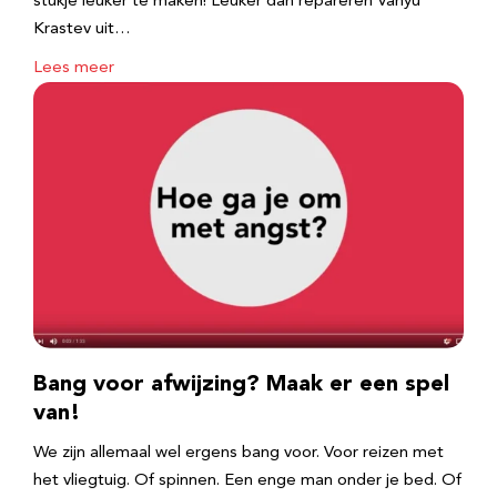
stukje leuker te maken! Leuker dan repareren Vanyu
Krastev uit…
Lees meer
Bang voor afwijzing? Maak er een spel
van!
We zijn allemaal wel ergens bang voor. Voor reizen met
het vliegtuig. Of spinnen. Een enge man onder je bed. Of