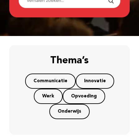
Thema’s
Communicatie
Innovatie
Werk
Opvoeding
Onderwijs