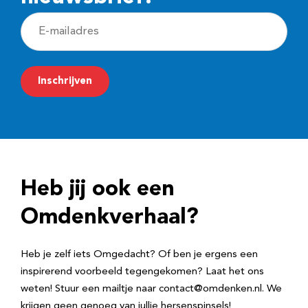
E
-
m
Inschrijven
a
i
l
a
d
Heb jij ook een
r
e
Omdenkverhaal?
s
Heb je zelf iets Omgedacht? Of ben je ergens een
inspirerend voorbeeld tegengekomen? Laat het ons
weten! Stuur een mailtje naar contact@omdenken.nl. We
krijgen geen genoeg van jullie hersenspinsels!