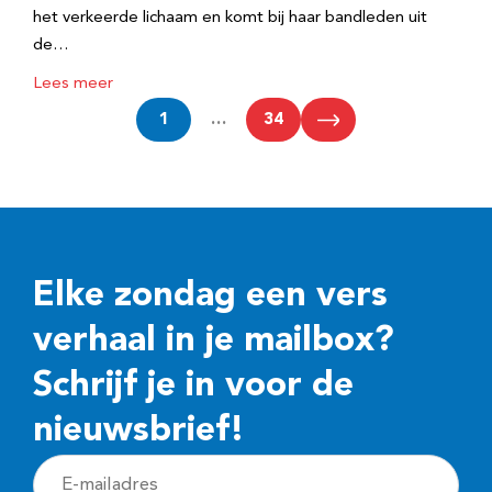
het verkeerde lichaam en komt bij haar bandleden uit
de…
Lees meer
1
…
34
Elke zondag een vers
verhaal in je mailbox?
Schrijf je in voor de
nieuwsbrief!
E