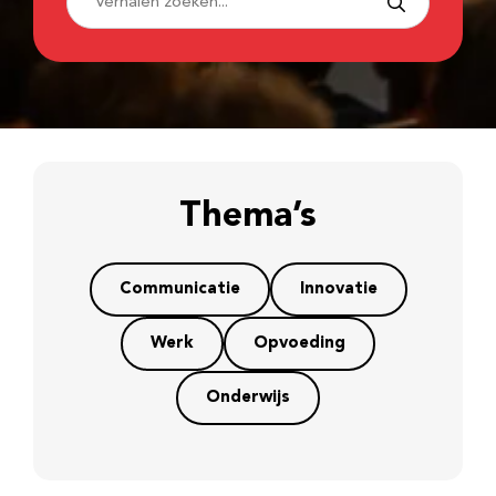
Thema’s
Communicatie
Innovatie
Werk
Opvoeding
Onderwijs