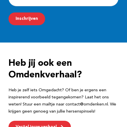
-
m
Inschrijven
a
i
l
a
d
Heb jij ook een
r
e
Omdenkverhaal?
s
Heb je zelf iets Omgedacht? Of ben je ergens een
inspirerend voorbeeld tegengekomen? Laat het ons
weten! Stuur een mailtje naar contact@omdenken.nl. We
krijgen geen genoeg van jullie hersenspinsels!