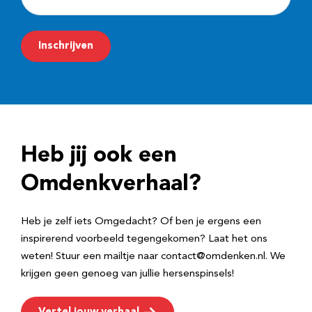
-
m
Inschrijven
a
i
l
a
d
Heb jij ook een
r
e
Omdenkverhaal?
s
Heb je zelf iets Omgedacht? Of ben je ergens een
inspirerend voorbeeld tegengekomen? Laat het ons
weten! Stuur een mailtje naar contact@omdenken.nl. We
krijgen geen genoeg van jullie hersenspinsels!