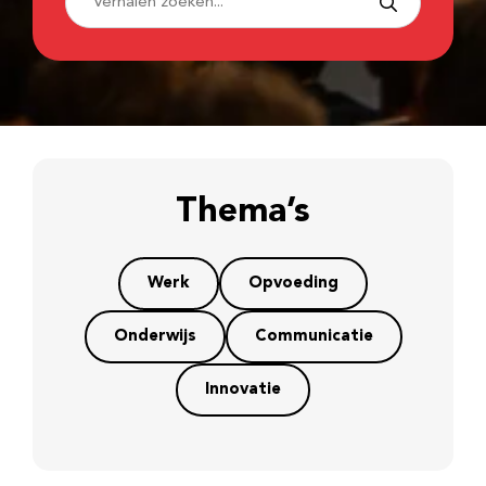
Thema’s
Werk
Opvoeding
Onderwijs
Communicatie
Innovatie