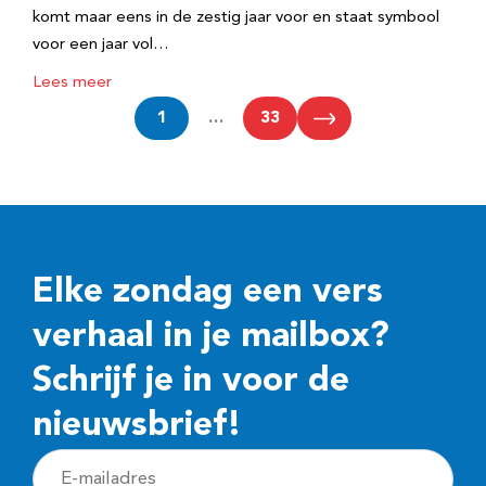
komt maar eens in de zestig jaar voor en staat symbool
voor een jaar vol…
Lees meer
1
…
33
Elke zondag een vers
verhaal in je mailbox?
Schrijf je in voor de
nieuwsbrief!
E