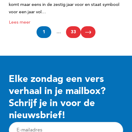
komt maar eens in de zestig jaar voor en staat symbool
voor een jaar vol…
Lees meer
1
…
33
Elke zondag een vers
verhaal in je mailbox?
Schrijf je in voor de
nieuwsbrief!
E