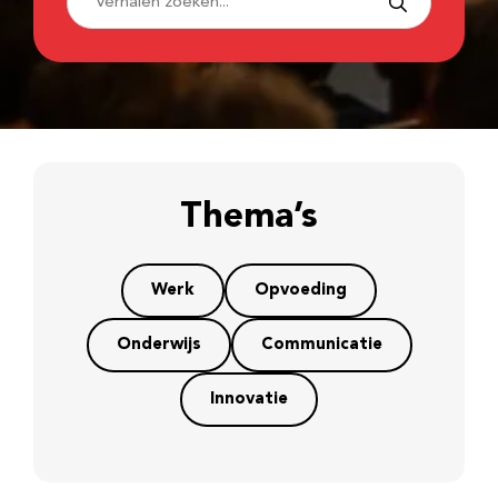
Thema’s
Werk
Opvoeding
Onderwijs
Communicatie
Innovatie