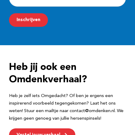
-
m
Inschrijven
a
i
l
a
d
Heb jij ook een
r
e
Omdenkverhaal?
s
Heb je zelf iets Omgedacht? Of ben je ergens een
inspirerend voorbeeld tegengekomen? Laat het ons
weten! Stuur een mailtje naar contact@omdenken.nl. We
krijgen geen genoeg van jullie hersenspinsels!