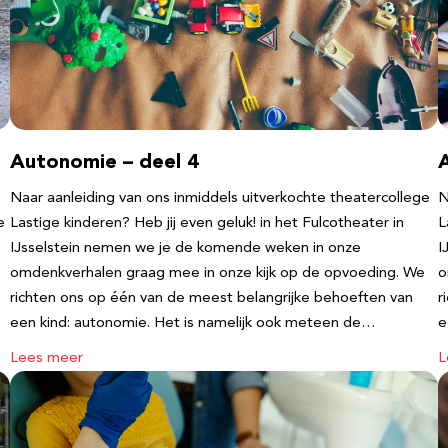
Autonomie – deel 4
Naar aanleiding van ons inmiddels uitverkochte theatercollege
N
e
Lastige kinderen? Heb jij even geluk! in het Fulcotheater in
L
IJsselstein nemen we je de komende weken in onze
I
omdenkverhalen graag mee in onze kijk op de opvoeding. We
o
richten ons op één van de meest belangrijke behoeften van
r
een kind: autonomie. Het is namelijk ook meteen de…
e
Lees meer
L