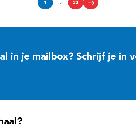
1
…
33
 in je mailbox? Schrijf je in 
haal?