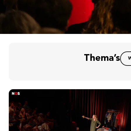
Thema’s
W