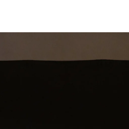
st
Theatershow
Training
Omdenkkrin