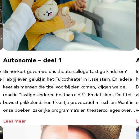
Autonomie – deel 1
b
Binnenkort geven we ons theatercollege Lastige kinderen?
I
e
Heb jij even geluk! in het Fulcotheater in IJsselstein. En iedere
h
keer als mensen die titel voorbij zien komen, krijgen we de
D
reactie “lastige kinderen bestaan niet!”. En dat klopt. De titel is
a
k
bewust prikkelend. Een tikkeltje provocatief misschien. Want in
o
onze boeken, zakelijke programma’s en theatercolleges over…
v
Lees meer
L