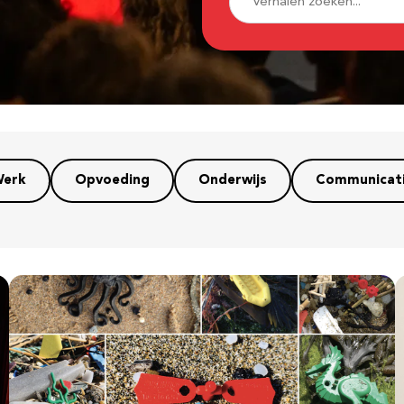
erk
Opvoeding
Onderwijs
Communicat