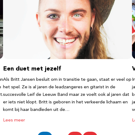
Een duet met jezelf
un
Als Britt Jansen besluit om in transitie te gaan, staat er veel op
I
e
het spel. Ze is al jaren de leadzangeres en gitarist in de
j
t.
succesvolle Leif de Leeuw Band maar ze voelt ook al jaren dat
b
er iets niet klopt. Britt is geboren in het verkeerde lichaam en
j
komt bij haar bandleden uit de…
v
Lees meer
L