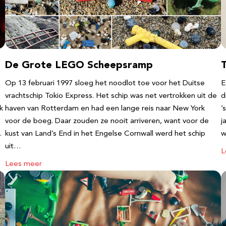
De Grote LEGO Scheepsramp
T
Op 13 februari 1997 sloeg het noodlot toe voor het Duitse
E
vrachtschip Tokio Express. Het schip was net vertrokken uit de
d
k
haven van Rotterdam en had een lange reis naar New York
’
voor de boeg. Daar zouden ze nooit arriveren, want voor de
j
…
kust van Land’s End in het Engelse Cornwall werd het schip
w
uit…
L
Lees meer