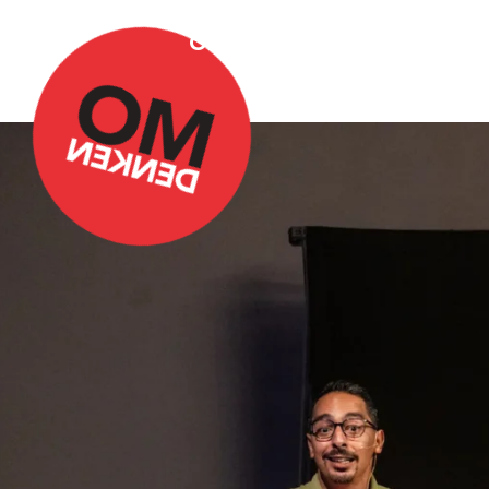
Over Omdenken
Podca