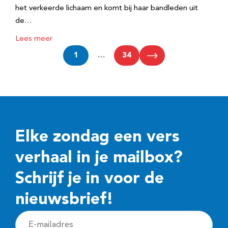
het verkeerde lichaam en komt bij haar bandleden uit
de…
Lees meer
1
…
34
Elke zondag een vers
verhaal in je mailbox?
Schrijf je in voor de
nieuwsbrief!
E