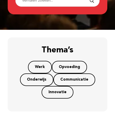
Thema’s
Werk
Opvoeding
Onderwijs
Communicatie
Innovatie