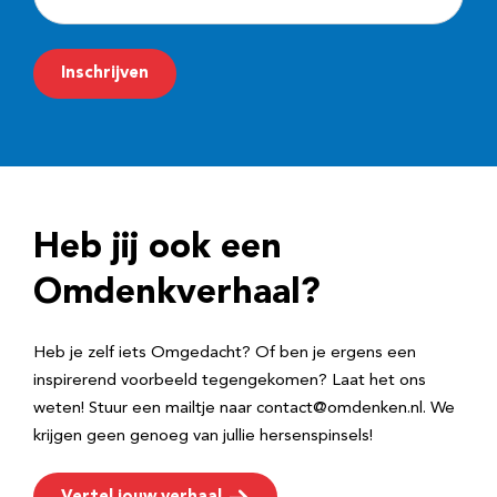
-
m
Inschrijven
a
i
l
a
d
Heb jij ook een
r
e
Omdenkverhaal?
s
Heb je zelf iets Omgedacht? Of ben je ergens een
inspirerend voorbeeld tegengekomen? Laat het ons
weten! Stuur een mailtje naar contact@omdenken.nl. We
krijgen geen genoeg van jullie hersenspinsels!