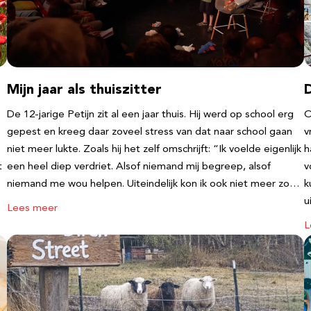
Mijn jaar als thuiszitter
De 12-jarige Petijn zit al een jaar thuis. Hij werd op school erg
O
gepest en kreeg daar zoveel stress van dat naar school gaan
v
niet meer lukte. Zoals hij het zelf omschrijft: “Ik voelde eigenlijk
h
t
een heel diep verdriet. Alsof niemand mij begreep, alsof
v
niemand me wou helpen. Uiteindelijk kon ik ook niet meer zo…
k
u
Lees meer
L