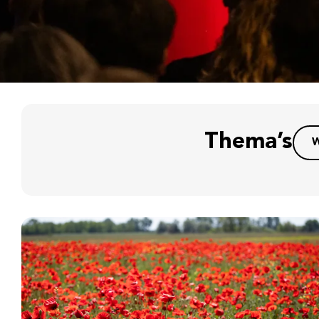
Thema’s
W