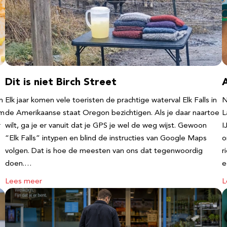
Dit is niet Birch Street
n
Elk jaar komen vele toeristen de prachtige waterval Elk Falls in
N
‘m
de Amerikaanse staat Oregon bezichtigen. Als je daar naartoe
L
r
wilt, ga je er vanuit dat je GPS je wel de weg wijst. Gewoon
I
“Elk Falls” intypen en blind de instructies van Google Maps
o
volgen. Dat is hoe de meesten van ons dat tegenwoordig
r
doen.…
e
Lees meer
L