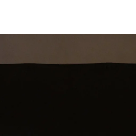
st
Theatershow
Training
Omdenkkrin