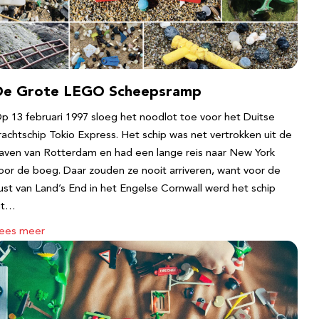
De Grote LEGO Scheepsramp
p 13 februari 1997 sloeg het noodlot toe voor het Duitse
rachtschip Tokio Express. Het schip was net vertrokken uit de
aven van Rotterdam en had een lange reis naar New York
oor de boeg. Daar zouden ze nooit arriveren, want voor de
ust van Land’s End in het Engelse Cornwall werd het schip
it…
ees meer