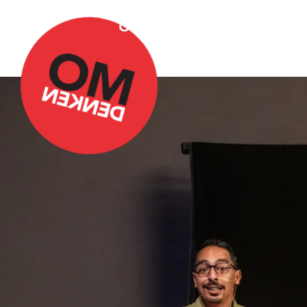
Over Omdenken
Podca