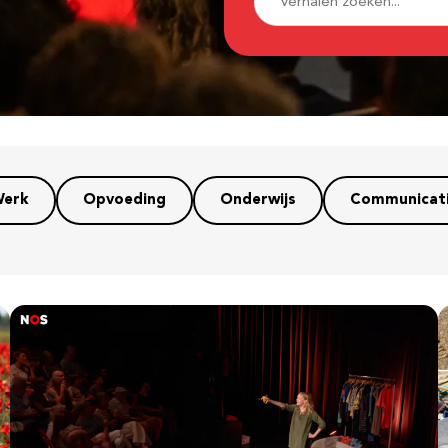
erk
Opvoeding
Onderwijs
Communicat