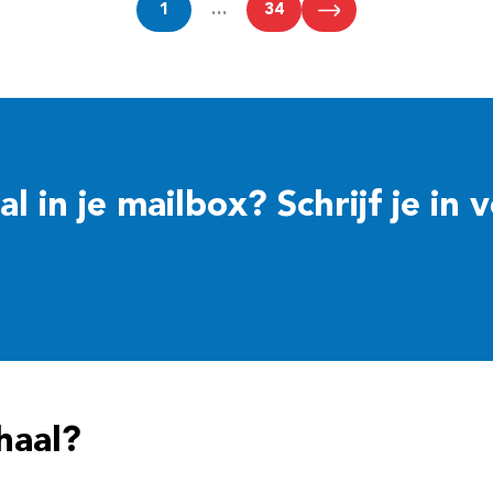
1
…
34
 in je mailbox? Schrijf je in 
haal?