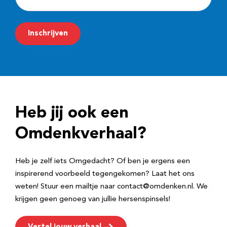
-
m
Inschrijven
a
i
l
a
d
Heb jij ook een
r
e
Omdenkverhaal?
s
Heb je zelf iets Omgedacht? Of ben je ergens een
inspirerend voorbeeld tegengekomen? Laat het ons
weten! Stuur een mailtje naar contact@omdenken.nl. We
krijgen geen genoeg van jullie hersenspinsels!