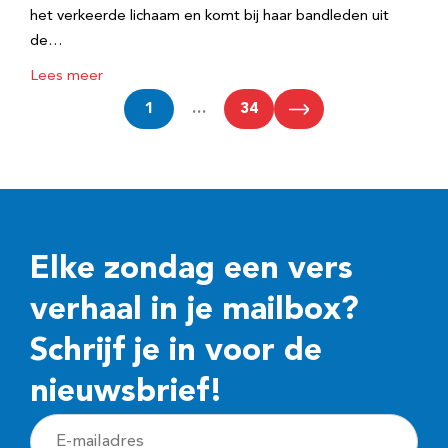
het verkeerde lichaam en komt bij haar bandleden uit
de…
Lees meer
1
…
34
Elke zondag een vers
verhaal in je mailbox?
Schrijf je in voor de
nieuwsbrief!
E