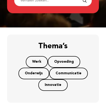
Thema’s
Werk
Opvoeding
Onderwijs
Communicatie
Innovatie