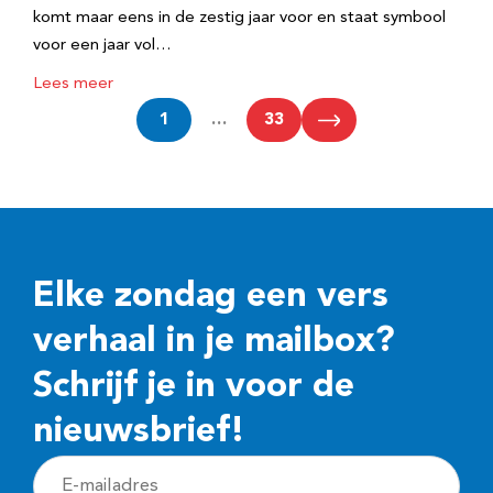
komt maar eens in de zestig jaar voor en staat symbool
voor een jaar vol…
Lees meer
1
…
33
Elke zondag een vers
verhaal in je mailbox?
Schrijf je in voor de
nieuwsbrief!
E