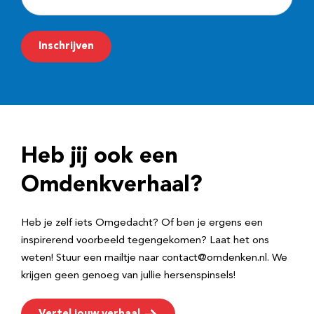
-
m
Inschrijven
a
i
l
a
d
Heb jij ook een
r
e
Omdenkverhaal?
s
Heb je zelf iets Omgedacht? Of ben je ergens een
inspirerend voorbeeld tegengekomen? Laat het ons
weten! Stuur een mailtje naar contact@omdenken.nl. We
krijgen geen genoeg van jullie hersenspinsels!