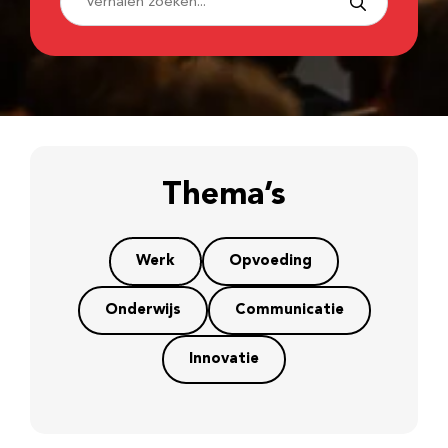
Thema’s
Werk
Opvoeding
Onderwijs
Communicatie
Innovatie